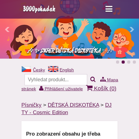
3000pohadek
✨ Buď DJem/DJkou - namíchej si vlastní
playlist a rozjeď velkou MUSIC SHOW pro sebe i
🎶 ✨ SUPER DĚTSKÁ DISKOTÉKA
PRO KAMARÁDY!😀 🎶🎈 🚀
✨🎶
Česky
English
Mapa
Košík (
0
)
stránek
Přihlášení uživatele
Písničky
>
DĚTSKÁ DISKOTÉKA
>
DJ
TY - Cosmic Edition
Pro zobrazení obsahu je třeba