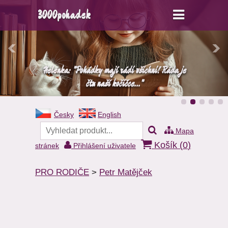
3000pohadek
Helenka: "Pohádky mají rádi všichni! Ráda je
I pan Lišák si rád čte pohádky...
čtu naší kočičce..."
Česky
English
Mapa
Košík (
0
)
stránek
Přihlášení uživatele
PRO RODIČE
>
Petr Matějček