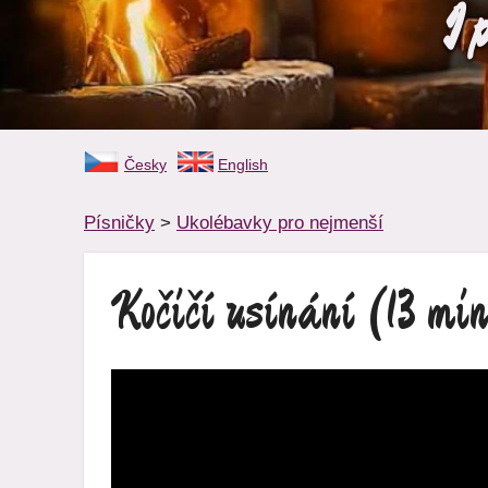
I 
Česky
English
Písničky
>
Ukolébavky pro nejmenší
Kočičí usínání
(13 mi