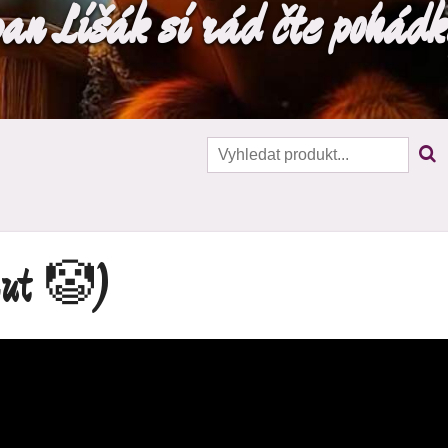
pan Lišák si rád čte pohádky
nut 🤡)