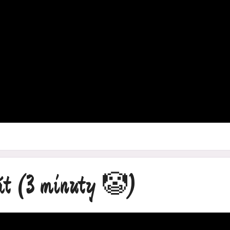
át
(3 minuty 🤡)