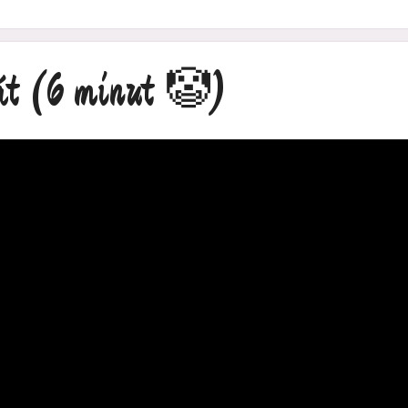
át
(6 minut 🤡)