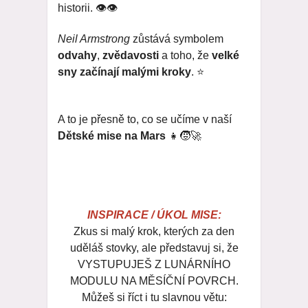
historii. 👁️👁️
Neil Armstrong
zůstává symbolem
odvahy
,
zvědavosti
a toho, že
velké
sny začínají malými kroky
. ⭐
A to je přesně to, co se učíme v naší
Dětské mise na Mars
👧🧒🚀
INSPIRACE / ÚKOL MISE:
Zkus si malý krok, kterých za den
uděláš stovky, ale představuj si, že
VYSTUPUJEŠ Z LUNÁRNÍHO
MODULU NA MĚSÍČNÍ POVRCH.
Můžeš si říct i tu slavnou větu: