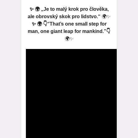
✨ 🌍 „Je to malý krok pro člověka,
ale obrovský skok pro lidstvo.“
🌍✨
✨ 🌍 👇“That’s one small step for
man, one giant leap for mankind.”👇
🌍✨