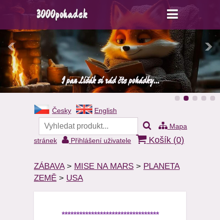
3000pohadek
I pan Lišák si rád čte pohádky...
Česky
English
Mapa
Košík (
0
)
stránek
Přihlášení uživatele
ZÁBAVA
>
MISE NA MARS
>
PLANETA
ZEMĚ
>
USA
*********************************