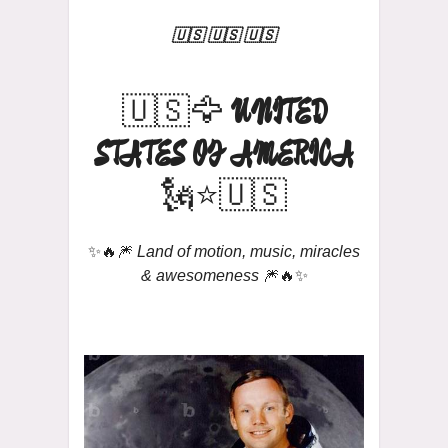
🇺🇸 🇺🇸 🇺🇸
🇺🇸🦅
UNITED
STATES OF AMERICA
🗽⭐🇺🇸
✨🔥🎆
Land of motion, music, miracles
& awesomeness
🎆🔥✨