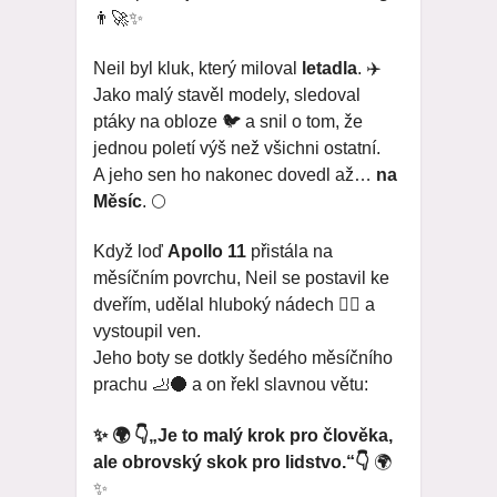
👨‍🚀✨
Neil byl kluk, který miloval
letadla
. ✈️
Jako malý stavěl modely, sledoval
ptáky na obloze 🐦 a snil o tom, že
jednou poletí výš než všichni ostatní.
A jeho sen ho nakonec dovedl až…
na
Měsíc
. 🌕
Když loď
Apollo 11
přistála na
měsíčním povrchu, Neil se postavil ke
dveřím, udělal hluboký nádech 😮‍💨 a
vystoupil ven.
Jeho boty se dotkly šedého měsíčního
prachu 🦶🌑 a on řekl slavnou větu:
✨ 🌍 👇„Je to malý krok pro člověka,
ale obrovský skok pro lidstvo.“👇
🌍
✨