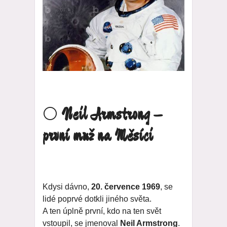
🌕
Neil Armstrong –
první muž na Měsíci
Kdysi dávno,
20. července 1969
, se
lidé poprvé dotkli jiného světa.
A ten úplně první, kdo na ten svět
vstoupil, se jmenoval
Neil Armstrong
.